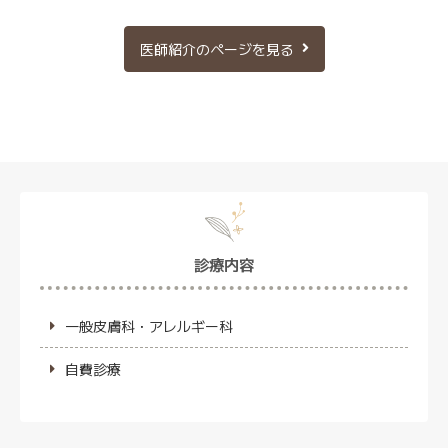
お願い
2024.08.01
一般のお知らせ
医師紹介のページを見る
当院受診時は、マスクの着用にご協力お
願いいたします。
37.5度以上の発熱・のどの痛みや咳、嘔
吐
などの体調不良が10日以内にあった方
は、
必ず事前にお電話ください。
感染予防にご協力下さいますよう何卒よ
ろしくお願いいたします。
診療内容
2024.07.01
一般のお知らせ
混雑時の早め受付終了について（お詫びとお
一般皮膚科・アレルギー科
願い）
当院の診察可能人数を超過した場合、 受
自費診療
付時間内でも受付を終了させていただく
場合がございます。 尚、その際はクリニ
ック受付に掲示させていただきます。