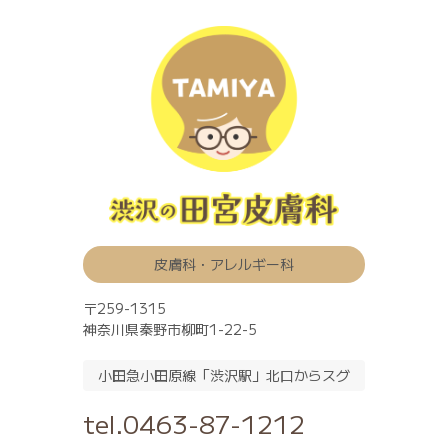
一度、保険診療時間内でご受診していた
だき
レーザー希望とご相談ください。
後日施術日をご予約させていただいた上
で
美容レーザー施術となります。
※施術日時は火曜15：00～18：00
施術予約日の変更・キャンセルは直接受
付か、お電話にてお申し付けください。
皮膚科・アレルギー科
〒259-1315
神奈川県秦野市柳町1-22-5
2024.05.20
一般のお知らせ
小田急小田原線「渋沢駅」北口からスグ
完全予約制導入（火曜日午後）のご案内
5月28日㈫より、
tel.0463-87-1212
火曜日
午後
診療を完全予約制
とさせてい