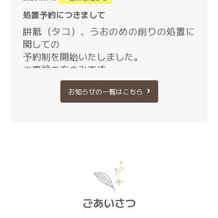
処置予約につきまして
胼胝（タコ）、うおのめの削りの処置に
関しての
予約制を開始いたしました。
※再診の方のみです。
初診の方は胼胝（タコ）のように見え
お知らせの一覧はこちら
ても、いぼなどの場合がありますので、
まずは診察にお越しください。
処置以外の診察がある場合は別日で受
診いただくか、診察予約をお取りくださ
い。
2025.11.01
一般のお知らせ
当院の受付方法について
ごあいさつ
当院の診察は順番制です。 （一部の処置や検査な
どを除きます）