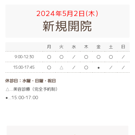
2024年5月2日(木)
新規開院
月
火
水
木
金
土
日
〇
〇
／
〇
〇
〇
／
9:00-12:30
〇
△
／
〇
●
／
／
15:00-17:45
休診日：水曜・日曜・祝日
△…美容診療（完全予約制）
●…15:00-17:00