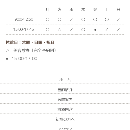
ただきます。
月
火
水
木
金
土
日
※引き続き火曜日午後以外の日時では、
ご予約なしでご来院可能でございます。
〇
〇
／
〇
〇
〇
／
9:00-12:30
何卒ご理解の程よろしくお願いいたしま
〇
△
／
〇
●
／
／
15:00-17:45
す。
休診日：水曜・日曜・祝日
△…美容診療（完全予約制）
●…15:00-17:00
駐車場のお知らせ
2024.05.02
一般のお知らせ
駐車場に関してのお知らせ
～市営渋沢駅北口駐車場を
ご利用の
ホーム
患者様へ～
医師紹介
当院受診で、駐車券をご持参いただいた
際は、
医院案内
時間に応じて
無料券をお渡ししておりま
診療内容
す。
初診の方へ
（最大
1
時間まで）
アクセス