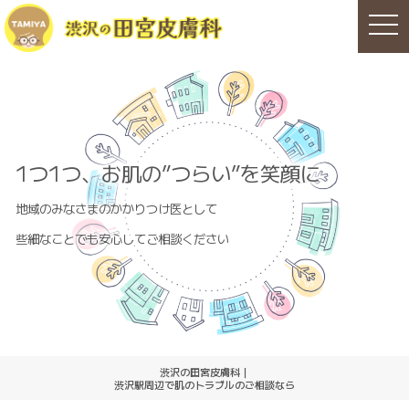
t
o
g
g
l
e
n
a
v
i
g
1つ1つ、お肌の”つらい”を笑顔に
a
t
i
地域のみなさまのかかりつけ医として
o
n
些細なことでも安心してご相談ください
渋沢の田宮皮膚科｜
渋沢駅周辺で肌のトラブルのご相談なら