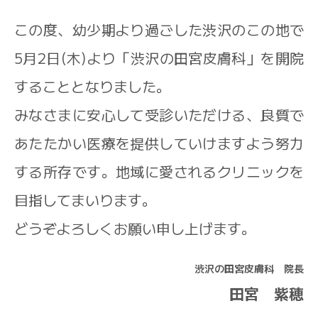
この度、幼少期より過ごした渋沢のこの地で
受診される当日、ご来院いただいた
①
順
5月2日(木)より「渋沢の田宮皮膚科」を開院
、当院
Web
サイトか
② 受診される当日
ら順番予約
することとなりました。
（午前と午後の部で受付時間は別で
みなさまに安心して受診いただける、良質で
す。
）
※①②ともに、診察可能な人数を超えた時点で
あたたかい医療を提供していけますよう努力
受付終了となります。
なお疥癬の疑いで受診ご
検討の際は、
する所存です。地域に愛されるクリニックを
外来日時が決まっておりますので、お電話
での確認をお願いいたします。
目指してまいります。
どうぞよろしくお願い申し上げます。
症状によっては、診察順序が前後する場合がご
ざいます。
ご不便をおかけしますが、ご理解の程よろしく
渋沢の田宮皮膚科 院長
お願いいたします。
田宮 紫穂